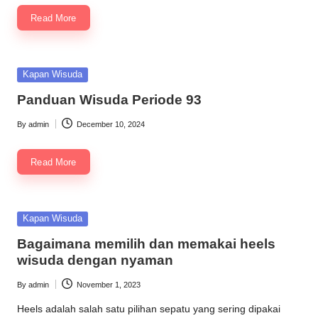
by
Read More
Posted
Kapan Wisuda
in
Panduan Wisuda Periode 93
By
admin
December 10, 2024
Posted
by
Read More
Posted
Kapan Wisuda
in
Bagaimana memilih dan memakai heels
wisuda dengan nyaman
By
admin
November 1, 2023
Posted
by
Heels adalah salah satu pilihan sepatu yang sering dipakai