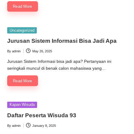
Read More
Posted
Uncategorized
in
Jurusan Sistem Informasi Bisa Jadi Apa
By
admin
May 26, 2025
Posted
by
Jurusan Sistem Informasi bisa jadi apa? Pertanyaan ini
seringkali muncul di benak calon mahasiswa yang…
Read More
Posted
Kapan Wisuda
in
Daftar Peserta Wisuda 93
By
admin
January 8, 2025
Posted