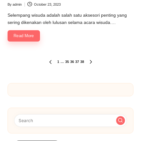
By
admin
October 23, 2023
Posted
by
Selempang wisuda adalah salah satu aksesori penting yang
sering dikenakan oleh lulusan selama acara wisuda.…
Read More
Posts
1
…
35
36
37
38
PREVIOUS
NEXT
PAGE
PAGE
pagination