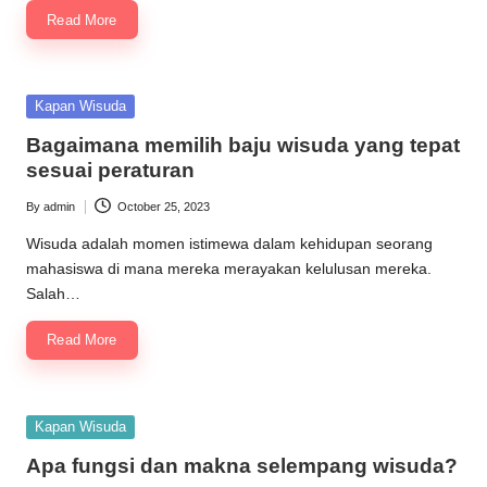
Read More
Posted
Kapan Wisuda
in
Bagaimana memilih baju wisuda yang tepat
sesuai peraturan
By
admin
October 25, 2023
Posted
by
Wisuda adalah momen istimewa dalam kehidupan seorang
mahasiswa di mana mereka merayakan kelulusan mereka.
Salah…
Read More
Posted
Kapan Wisuda
in
Apa fungsi dan makna selempang wisuda?