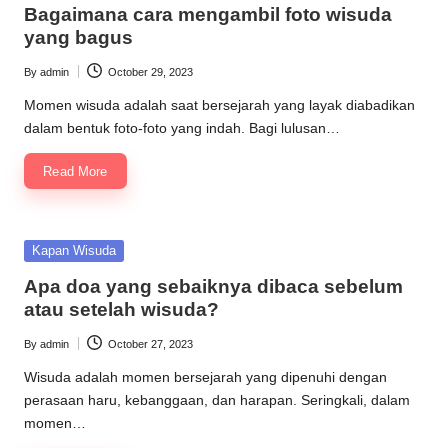
Bagaimana cara mengambil foto wisuda
yang bagus
By
admin
October 29, 2023
Posted
by
Momen wisuda adalah saat bersejarah yang layak diabadikan
dalam bentuk foto-foto yang indah. Bagi lulusan…
Read More
Posted
Kapan Wisuda
in
Apa doa yang sebaiknya dibaca sebelum
atau setelah wisuda?
By
admin
October 27, 2023
Posted
by
Wisuda adalah momen bersejarah yang dipenuhi dengan
perasaan haru, kebanggaan, dan harapan. Seringkali, dalam
momen…