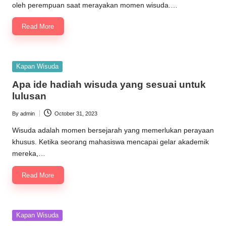
oleh perempuan saat merayakan momen wisuda.…
Read More
Posted
Kapan Wisuda
in
Apa ide hadiah wisuda yang sesuai untuk
lulusan
By
admin
October 31, 2023
Posted
by
Wisuda adalah momen bersejarah yang memerlukan perayaan
khusus. Ketika seorang mahasiswa mencapai gelar akademik
mereka,…
Read More
Posted
Kapan Wisuda
in