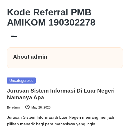
Kode Referral PMB
Skip
to
AMIKOM 190302278
content
Beasiswa
Relasi
Akademik
Potongan
About admin
UKT
10%
Posted
Uncategorized
in
Jurusan Sistem Informasi Di Luar Negeri
Namanya Apa
By
admin
May 26, 2025
Posted
by
Jurusan Sistem Informasi di Luar Negeri memang menjadi
pilihan menarik bagi para mahasiswa yang ingin…