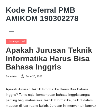
Kode Referral PMB
Skip
to
AMIKOM 190302278
content
Beasiswa
Relasi
Akademik
Posted
Uncategorized
Potongan
in
Apakah Jurusan Teknik
UKT
10%
Informatika Harus Bisa
Bahasa Inggris
By
admin
June 20, 2025
Posted
by
Apakah Jurusan Teknik Informatika Harus Bisa Bahasa
Inggris? Tentu saja, kemampuan bahasa Inggris sangat
penting bagi mahasiswa Teknik Informatika, baik di dalam
maupun di luar ruang kuliah. Jurusan ini menyentuh banyak