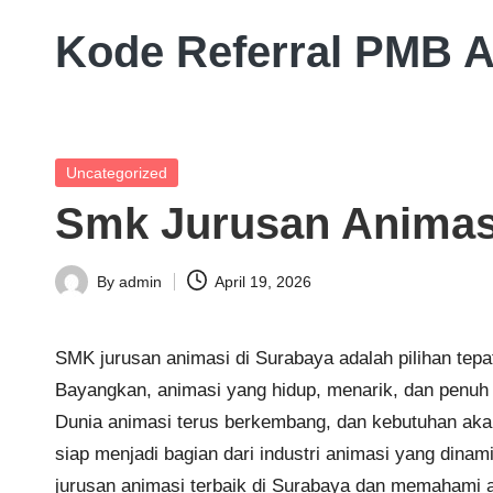
Kode Referral PMB 
Skip
to
Beasiswa
content
Relasi
Akademik
Posted
Uncategorized
Potongan
in
Smk Jurusan Animas
UKT
10%
By
admin
April 19, 2026
Posted
by
SMK jurusan animasi di Surabaya adalah pilihan tepa
Bayangkan, animasi yang hidup, menarik, dan penuh im
Dunia animasi terus berkembang, dan kebutuhan akan
siap menjadi bagian dari industri animasi yang di
jurusan animasi terbaik di Surabaya dan memahami a