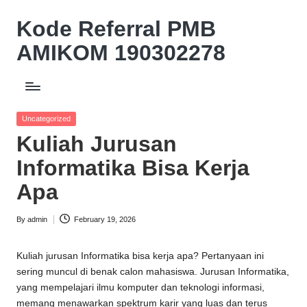
Kode Referral PMB
Skip
to
AMIKOM 190302278
content
Beasiswa
Relasi
Akademik
Posted
Uncategorized
Potongan
in
Kuliah Jurusan
UKT
10%
Informatika Bisa Kerja
Apa
By
admin
February 19, 2026
Posted
by
Kuliah jurusan Informatika bisa kerja apa? Pertanyaan ini
sering muncul di benak calon mahasiswa. Jurusan Informatika,
yang mempelajari ilmu komputer dan teknologi informasi,
memang menawarkan spektrum karir yang luas dan terus