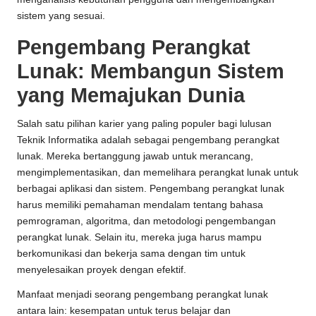
sistem yang sesuai.
Pengembang Perangkat
Lunak: Membangun Sistem
yang Memajukan Dunia
Salah satu pilihan karier yang paling populer bagi lulusan
Teknik Informatika adalah sebagai pengembang perangkat
lunak. Mereka bertanggung jawab untuk merancang,
mengimplementasikan, dan memelihara perangkat lunak untuk
berbagai aplikasi dan sistem. Pengembang perangkat lunak
harus memiliki pemahaman mendalam tentang bahasa
pemrograman, algoritma, dan metodologi pengembangan
perangkat lunak. Selain itu, mereka juga harus mampu
berkomunikasi dan bekerja sama dengan tim untuk
menyelesaikan proyek dengan efektif.
Manfaat menjadi seorang pengembang perangkat lunak
antara lain: kesempatan untuk terus belajar dan