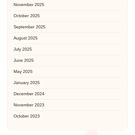
November 2025
October 2025
September 2025
August 2025
July 2025
June 2025
May 2025
January 2025
December 2024
November 2023
October 2023