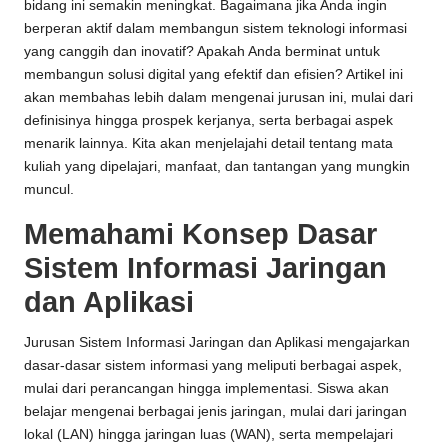
bidang ini semakin meningkat. Bagaimana jika Anda ingin
berperan aktif dalam membangun sistem teknologi informasi
yang canggih dan inovatif? Apakah Anda berminat untuk
membangun solusi digital yang efektif dan efisien? Artikel ini
akan membahas lebih dalam mengenai jurusan ini, mulai dari
definisinya hingga prospek kerjanya, serta berbagai aspek
menarik lainnya. Kita akan menjelajahi detail tentang mata
kuliah yang dipelajari, manfaat, dan tantangan yang mungkin
muncul.
Memahami Konsep Dasar
Sistem Informasi Jaringan
dan Aplikasi
Jurusan Sistem Informasi Jaringan dan Aplikasi mengajarkan
dasar-dasar sistem informasi yang meliputi berbagai aspek,
mulai dari perancangan hingga implementasi. Siswa akan
belajar mengenai berbagai jenis jaringan, mulai dari jaringan
lokal (LAN) hingga jaringan luas (WAN), serta mempelajari