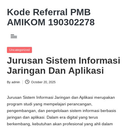
Kode Referral PMB
Skip
to
AMIKOM 190302278
content
Beasiswa
Relasi
Akademik
Posted
Uncategorized
Potongan
in
Jurusan Sistem Informasi
UKT
10%
Jaringan Dan Aplikasi
By
admin
October 20, 2025
Posted
by
Jurusan Sistem Informasi Jaringan dan Aplikasi merupakan
program studi yang mempelajari perancangan,
pengembangan, dan pengelolaan sistem informasi berbasis
jaringan dan aplikasi. Dalam era digital yang terus
berkembang, kebutuhan akan profesional yang ahli dalam