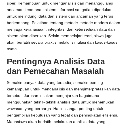
siber. Kemampuan untuk menganalisis dan menanggulangi
ancaman keamanan sistem informasi sangatlah diperlukan
untuk melindungi data dan sistem dari ancaman yang terus
berkembang. Pelatihan tentang metode-metode modern dalam
menjaga kerahasiaan, integritas, dan ketersediaan data dan
sistem akan diberikan. Selain mempelajari teori, siswa juga
akan berlatih secara praktis melalui simulasi dan kasus-kasus
nyata.
Pentingnya Analisis Data
dan Pemecahan Masalah
Semakin banyak data yang tersedia, semakin penting
kemampuan untuk menganalisis dan menginterpretasikan data
tersebut. Jurusan ini akan mengajarkan bagaimana
menggunakan teknik-teknik analisis data untuk menemukan
wawasan yang berharga. Hal ini sangat penting untuk
pengambilan keputusan yang tepat dan peningkatan efisiensi.
Mahasiswa akan berlatih melakukan analisis data yang