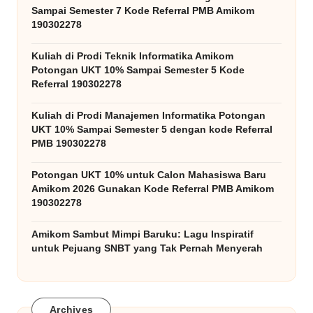
Sampai Semester 7 Kode Referral PMB Amikom
190302278
Kuliah di Prodi Teknik Informatika Amikom
Potongan UKT 10% Sampai Semester 5 Kode
Referral 190302278
Kuliah di Prodi Manajemen Informatika Potongan
UKT 10% Sampai Semester 5 dengan kode Referral
PMB 190302278
Potongan UKT 10% untuk Calon Mahasiswa Baru
Amikom 2026 Gunakan Kode Referral PMB Amikom
190302278
Amikom Sambut Mimpi Baruku: Lagu Inspiratif
untuk Pejuang SNBT yang Tak Pernah Menyerah
Archives