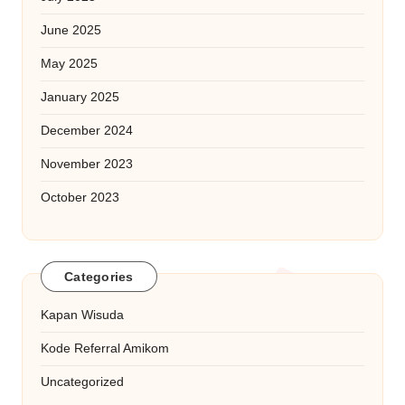
June 2025
May 2025
January 2025
December 2024
November 2023
October 2023
Categories
Kapan Wisuda
Kode Referral Amikom
Uncategorized