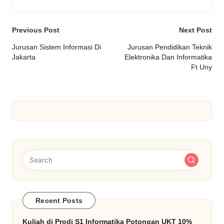
Post
Previous Post
Next Post
navigation
Jurusan Sistem Informasi Di
Jurusan Pendidikan Teknik
Jakarta
Elektronika Dan Informatika
Ft Uny
Recent Posts
Kuliah di Prodi S1 Informatika Potongan UKT 10%