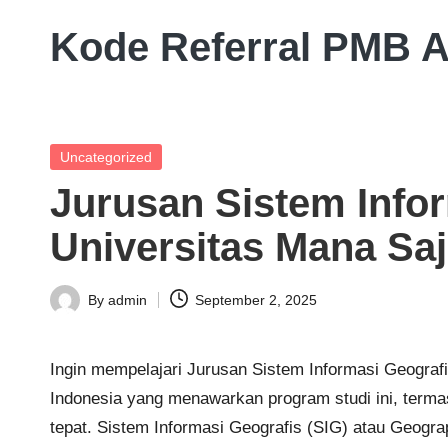
Kode Referral PMB 
Skip
to
Beasiswa
content
Relasi
Akademik
Posted
Uncategorized
Potongan
in
Jurusan Sistem Info
UKT
10%
Universitas Mana Sa
By
admin
September 2, 2025
Posted
by
Ingin mempelajari Jurusan Sistem Informasi Geografi
Indonesia yang menawarkan program studi ini, termas
tepat. Sistem Informasi Geografis (SIG) atau Geogr