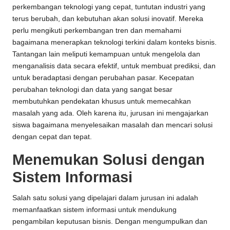
perkembangan teknologi yang cepat, tuntutan industri yang
terus berubah, dan kebutuhan akan solusi inovatif. Mereka
perlu mengikuti perkembangan tren dan memahami
bagaimana menerapkan teknologi terkini dalam konteks bisnis.
Tantangan lain meliputi kemampuan untuk mengelola dan
menganalisis data secara efektif, untuk membuat prediksi, dan
untuk beradaptasi dengan perubahan pasar. Kecepatan
perubahan teknologi dan data yang sangat besar
membutuhkan pendekatan khusus untuk memecahkan
masalah yang ada. Oleh karena itu, jurusan ini mengajarkan
siswa bagaimana menyelesaikan masalah dan mencari solusi
dengan cepat dan tepat.
Menemukan Solusi dengan
Sistem Informasi
Salah satu solusi yang dipelajari dalam jurusan ini adalah
memanfaatkan sistem informasi untuk mendukung
pengambilan keputusan bisnis. Dengan mengumpulkan dan