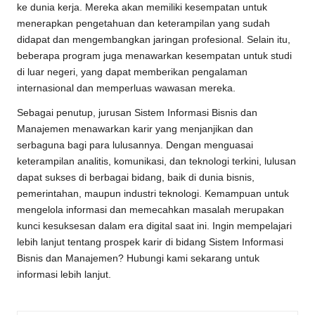
ke dunia kerja. Mereka akan memiliki kesempatan untuk
menerapkan pengetahuan dan keterampilan yang sudah
didapat dan mengembangkan jaringan profesional. Selain itu,
beberapa program juga menawarkan kesempatan untuk studi
di luar negeri, yang dapat memberikan pengalaman
internasional dan memperluas wawasan mereka.
Sebagai penutup, jurusan Sistem Informasi Bisnis dan
Manajemen menawarkan karir yang menjanjikan dan
serbaguna bagi para lulusannya. Dengan menguasai
keterampilan analitis, komunikasi, dan teknologi terkini, lulusan
dapat sukses di berbagai bidang, baik di dunia bisnis,
pemerintahan, maupun industri teknologi. Kemampuan untuk
mengelola informasi dan memecahkan masalah merupakan
kunci kesuksesan dalam era digital saat ini. Ingin mempelajari
lebih lanjut tentang prospek karir di bidang Sistem Informasi
Bisnis dan Manajemen? Hubungi kami sekarang untuk
informasi lebih lanjut.