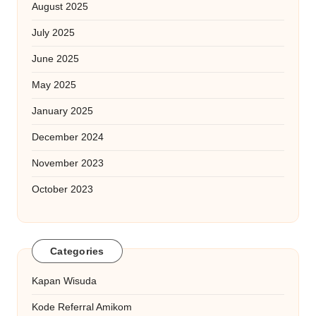
August 2025
July 2025
June 2025
May 2025
January 2025
December 2024
November 2023
October 2023
Categories
Kapan Wisuda
Kode Referral Amikom