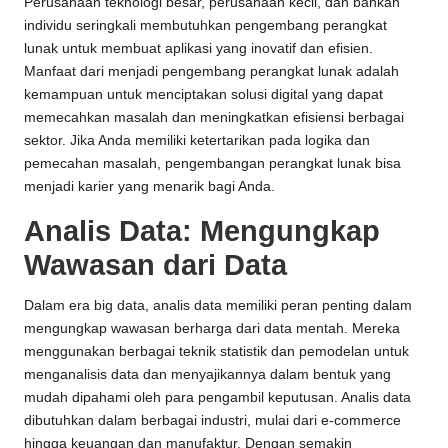
Perusahaan teknologi besar, perusahaan kecil, dan bahkan
individu seringkali membutuhkan pengembang perangkat
lunak untuk membuat aplikasi yang inovatif dan efisien.
Manfaat dari menjadi pengembang perangkat lunak adalah
kemampuan untuk menciptakan solusi digital yang dapat
memecahkan masalah dan meningkatkan efisiensi berbagai
sektor. Jika Anda memiliki ketertarikan pada logika dan
pemecahan masalah, pengembangan perangkat lunak bisa
menjadi karier yang menarik bagi Anda.
Analis Data: Mengungkap
Wawasan dari Data
Dalam era big data, analis data memiliki peran penting dalam
mengungkap wawasan berharga dari data mentah. Mereka
menggunakan berbagai teknik statistik dan pemodelan untuk
menganalisis data dan menyajikannya dalam bentuk yang
mudah dipahami oleh para pengambil keputusan. Analis data
dibutuhkan dalam berbagai industri, mulai dari e-commerce
hingga keuangan dan manufaktur. Dengan semakin