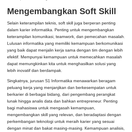
Mengembangkan Soft Skill
Selain keterampilan teknis, soft skill juga berperan penting
dalam karier informatika. Penting untuk mengembangkan
keterampilan komunikasi, teamwork, dan pemecahan masalah.
Lulusan informatika yang memiliki kemampuan berkomunikasi
yang baik dapat menjalin kerja sama dengan tim dengan lebih
efektif. Mempunyai kemampuan untuk memecahkan masalah
dapat memungkinkan kita untuk menghasilkan solusi yang
lebih inovatif dan berdampak.
Singkatnya, jurusan S1 Informatika menawarkan beragam
peluang kerja yang menjanjikan dan berkesempatan untuk
berkarier di berbagai bidang, dari pengembang perangkat
lunak hingga analis data dan bahkan entrepreneur. Penting
bagi mahasiswa untuk mengasah kemampuan,
mengembangkan skill yang relevan, dan beradaptasi dengan
perkembangan teknologi untuk meraih karier yang sesuai
dengan minat dan bakat masing-masing. Kemampuan analisis,