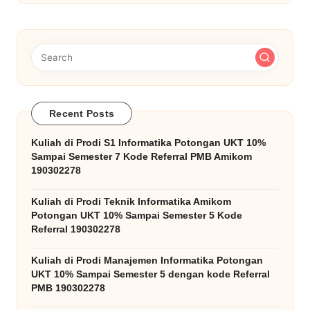
Recent Posts
Kuliah di Prodi S1 Informatika Potongan UKT 10%
Sampai Semester 7 Kode Referral PMB Amikom
190302278
Kuliah di Prodi Teknik Informatika Amikom
Potongan UKT 10% Sampai Semester 5 Kode
Referral 190302278
Kuliah di Prodi Manajemen Informatika Potongan
UKT 10% Sampai Semester 5 dengan kode Referral
PMB 190302278