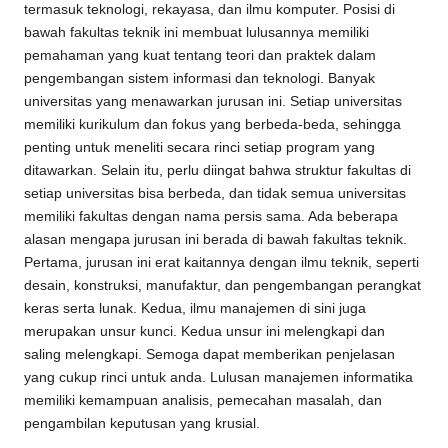
termasuk teknologi, rekayasa, dan ilmu komputer. Posisi di
bawah fakultas teknik ini membuat lulusannya memiliki
pemahaman yang kuat tentang teori dan praktek dalam
pengembangan sistem informasi dan teknologi. Banyak
universitas yang menawarkan jurusan ini. Setiap universitas
memiliki kurikulum dan fokus yang berbeda-beda, sehingga
penting untuk meneliti secara rinci setiap program yang
ditawarkan. Selain itu, perlu diingat bahwa struktur fakultas di
setiap universitas bisa berbeda, dan tidak semua universitas
memiliki fakultas dengan nama persis sama. Ada beberapa
alasan mengapa jurusan ini berada di bawah fakultas teknik.
Pertama, jurusan ini erat kaitannya dengan ilmu teknik, seperti
desain, konstruksi, manufaktur, dan pengembangan perangkat
keras serta lunak. Kedua, ilmu manajemen di sini juga
merupakan unsur kunci. Kedua unsur ini melengkapi dan
saling melengkapi. Semoga dapat memberikan penjelasan
yang cukup rinci untuk anda. Lulusan manajemen informatika
memiliki kemampuan analisis, pemecahan masalah, dan
pengambilan keputusan yang krusial.