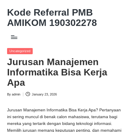
Kode Referral PMB
Skip
to
AMIKOM 190302278
content
Beasiswa
Relasi
Akademik
Posted
Uncategorized
Potongan
in
Jurusan Manajemen
UKT
10%
Informatika Bisa Kerja
Apa
By
admin
January 23, 2026
Posted
by
Jurusan Manajemen Informatika Bisa Kerja Apa? Pertanyaan
ini sering muncul di benak calon mahasiswa, terutama bagi
mereka yang tertarik dengan bidang teknologi informasi.
Memilih jurusan memang keputusan penting, dan memahami