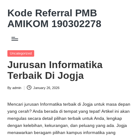
Kode Referral PMB
Skip
to
AMIKOM 190302278
content
Beasiswa
Relasi
Akademik
Posted
Uncategorized
Potongan
in
Jurusan Informatika
UKT
10%
Terbaik Di Jogja
By
admin
January 26, 2026
Posted
by
Mencari jurusan Informatika terbaik di Jogja untuk masa depan
yang cerah? Anda berada di tempat yang tepat! Artikel ini akan
mengulas secara detail pilihan terbaik untuk Anda, lengkap
dengan kelebihan, kekurangan, dan peluang yang ada. Jogja
menawarkan beragam pilihan kampus informatika yang