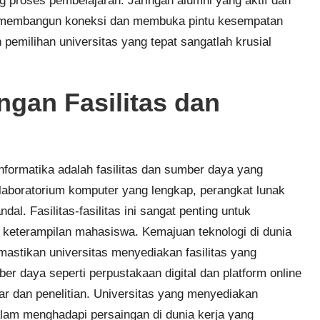
g proses pembelajaran. Jaringan alumni yang aktif dan
 membangun koneksi dan membuka pintu kesempatan
pemilihan universitas yang tepat sangatlah krusial
ngan Fasilitas dan
informatika adalah fasilitas dan sumber daya yang
i laboratorium komputer yang lengkap, perangkat lunak
dal. Fasilitas-fasilitas ini sangat penting untuk
keterampilan mahasiswa. Kemajuan teknologi di dunia
mastikan universitas menyediakan fasilitas yang
ber daya seperti perpustakaan digital dan platform online
ar dan penelitian. Universitas yang menyediakan
dalam menghadapi persaingan di dunia kerja yang