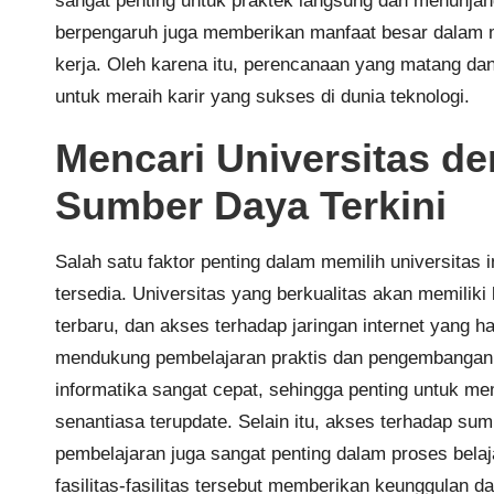
sangat penting untuk praktek langsung dan menunjan
berpengaruh juga memberikan manfaat besar dalam
kerja. Oleh karena itu, perencanaan yang matang dan 
untuk meraih karir yang sukses di dunia teknologi.
Mencari Universitas de
Sumber Daya Terkini
Salah satu faktor penting dalam memilih universitas 
tersedia. Universitas yang berkualitas akan memilik
terbaru, dan akses terhadap jaringan internet yang han
mendukung pembelajaran praktis dan pengembangan 
informatika sangat cepat, sehingga penting untuk me
senantiasa terupdate. Selain itu, akses terhadap sum
pembelajaran juga sangat penting dalam proses belaj
fasilitas-fasilitas tersebut memberikan keunggulan 