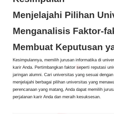
Menjelajahi Pilihan Uni
Menganalisis Faktor-fa
Membuat Keputusan ya
Kesimpulannya, memilih jurusan informatika di unive
karir Anda. Pertimbangkan faktor seperti reputasi univ
jaringan alumni. Cari universitas yang sesuai dengan
menjelajahi berbagai pilihan universitas yang menawa
perencanaan yang matang, Anda dapat memilih jurusa
perjalanan karir Anda dan meraih kesuksesan.