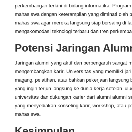
perkembangan terkini di bidang informatika. Program
mahasiswa dengan keterampilan yang diminati oleh p
mahasiswa agar mereka langsung siap bersaing di la
mengakomodasi teknologi terbaru dan tren perkemban
Potensi Jaringan Alum
Jaringan alumni yang aktif dan berpengaruh sangat 
mengembangkan karir. Universitas yang memiliki jar
magang, pelatihan, atau bahkan pekerjaan langsung b
yang ingin terjun langsung ke dunia kerja setelah lulu
universitas dan dukungan karier dari alumni alumni 
yang menyediakan konseling karir, workshop, atau p
mahasiswa.
Kesimpulan