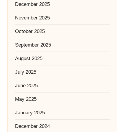
December 2025
November 2025
October 2025
September 2025
August 2025
July 2025
June 2025
May 2025
January 2025
December 2024