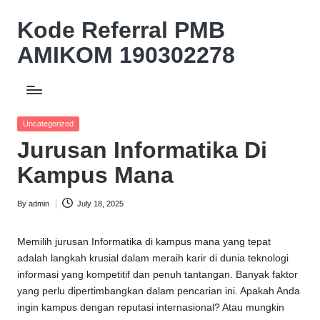
Kode Referral PMB
Skip
to
AMIKOM 190302278
content
Beasiswa
Relasi
Akademik
Posted
Uncategorized
Potongan
in
Jurusan Informatika Di
UKT
10%
Kampus Mana
By
admin
July 18, 2025
Posted
by
Memilih jurusan Informatika di kampus mana yang tepat
adalah langkah krusial dalam meraih karir di dunia teknologi
informasi yang kompetitif dan penuh tantangan. Banyak faktor
yang perlu dipertimbangkan dalam pencarian ini. Apakah Anda
ingin kampus dengan reputasi internasional? Atau mungkin