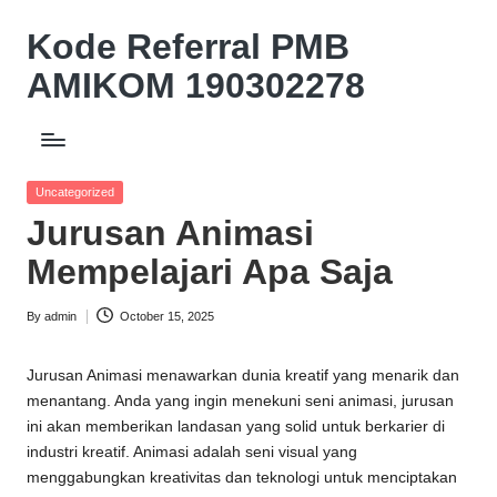
Kode Referral PMB
Skip
to
AMIKOM 190302278
content
Beasiswa
Relasi
Akademik
Posted
Uncategorized
Potongan
in
Jurusan Animasi
UKT
10%
Mempelajari Apa Saja
By
admin
October 15, 2025
Posted
by
Jurusan Animasi menawarkan dunia kreatif yang menarik dan
menantang. Anda yang ingin menekuni seni animasi, jurusan
ini akan memberikan landasan yang solid untuk berkarier di
industri kreatif. Animasi adalah seni visual yang
menggabungkan kreativitas dan teknologi untuk menciptakan