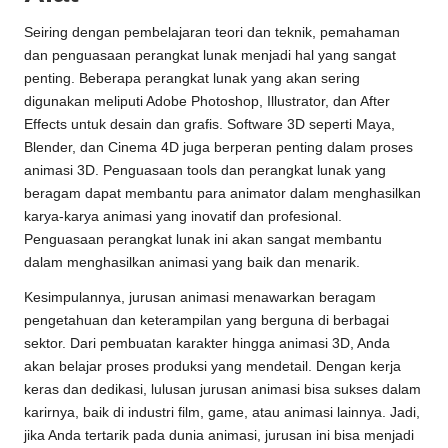
Seiring dengan pembelajaran teori dan teknik, pemahaman
dan penguasaan perangkat lunak menjadi hal yang sangat
penting. Beberapa perangkat lunak yang akan sering
digunakan meliputi Adobe Photoshop, Illustrator, dan After
Effects untuk desain dan grafis. Software 3D seperti Maya,
Blender, dan Cinema 4D juga berperan penting dalam proses
animasi 3D. Penguasaan tools dan perangkat lunak yang
beragam dapat membantu para animator dalam menghasilkan
karya-karya animasi yang inovatif dan profesional.
Penguasaan perangkat lunak ini akan sangat membantu
dalam menghasilkan animasi yang baik dan menarik.
Kesimpulannya, jurusan animasi menawarkan beragam
pengetahuan dan keterampilan yang berguna di berbagai
sektor. Dari pembuatan karakter hingga animasi 3D, Anda
akan belajar proses produksi yang mendetail. Dengan kerja
keras dan dedikasi, lulusan jurusan animasi bisa sukses dalam
karirnya, baik di industri film, game, atau animasi lainnya. Jadi,
jika Anda tertarik pada dunia animasi, jurusan ini bisa menjadi