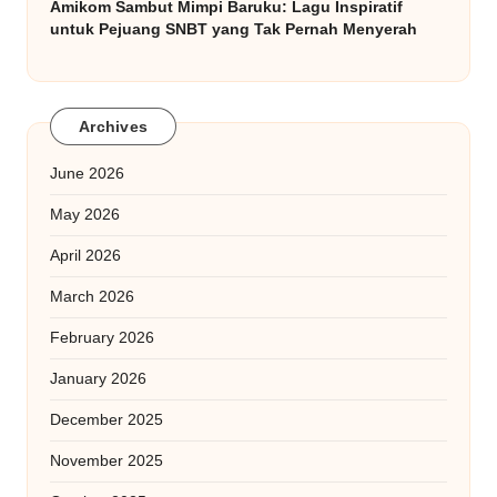
Amikom Sambut Mimpi Baruku: Lagu Inspiratif
untuk Pejuang SNBT yang Tak Pernah Menyerah
Archives
June 2026
May 2026
April 2026
March 2026
February 2026
January 2026
December 2025
November 2025