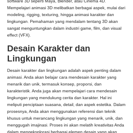
software 3D seperti Maya, Blender, atau Cinema 4D.
Mempelajari animasi 3D melibatkan berbagai aspek, mulai dari
modeling, rigging, texturing, hingga animasi karakter dan
lingkungan. Pemahaman yang mendalam tentang 3D akan
sangat menguntungkan dalam industri game, film, dan visual
effect (VFX).
Desain Karakter dan
Lingkungan
Desain karakter dan lingkungan adalah aspek penting dalam
animasi. Anda akan belajar cara mendesain karakter yang
menarik dan unik, termasuk konsep, proporsi, dan
karakteristik. Anda juga akan mempelajari cara mendesain
lingkungan yang mendukung cerita dan karakter. Hal ini
meliputi penciptaan suasana, detail, dan aspek estetika. Dalam
prosesnya, Anda akan menggunakan referensi dan teknik
khusus untuk merancang lingkungan yang menarik, unik, dan
menggugah imajinasi. Proses ini akan melatih kreativitas Anda
dalam mengeksplorasi berbagai elemen desain yang akan