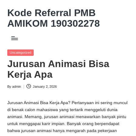
Kode Referral PMB
Skip
to
AMIKOM 190302278
content
Beasiswa
Relasi
Akademik
Posted
Uncategorized
Potongan
in
Jurusan Animasi Bisa
UKT
10%
Kerja Apa
By
admin
January 2, 2026
Posted
by
Jurusan Animasi Bisa Kerja Apa? Pertanyaan ini sering muncul
di benak calon mahasiswa yang tertarik menggeluti dunia
animasi. Memang, jurusan animasi menawarkan banyak pintu
untuk menggapai karir impian. Banyak orang berpendapat
bahwa jurusan animasi hanya mengarah pada pekerjaan