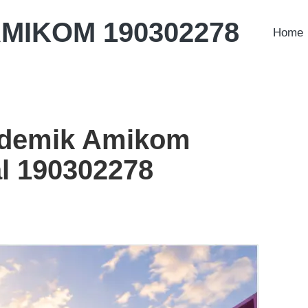
AMIKOM 190302278
Home
ademik Amikom
l 190302278