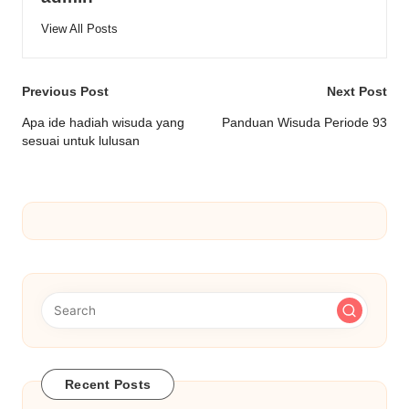
View All Posts
Post
Previous Post
Next Post
navigation
Apa ide hadiah wisuda yang
Panduan Wisuda Periode 93
sesuai untuk lulusan
Recent Posts