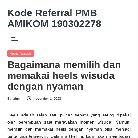
Kode Referral PMB
Skip
to
AMIKOM 190302278
content
Beasiswa
Relasi
Akademik
Posted
Kapan Wisuda
Potongan
in
Bagaimana memilih dan
UKT
10%
memakai heels wisuda
dengan nyaman
By
admin
November 1, 2023
Posted
by
Heels adalah salah satu pilihan sepatu yang sering dipakai
oleh perempuan saat merayakan momen wisuda. Namun,
memilih dan memakai heels dengan nyaman bisa menjadi
tantangan tersendiri. Dalam artikel ini, kami akan membahas