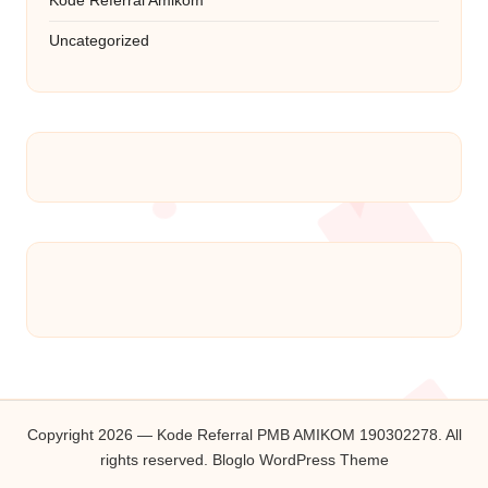
Kode Referral Amikom
Uncategorized
Copyright 2026 — Kode Referral PMB AMIKOM 190302278. All
rights reserved.
Bloglo WordPress Theme