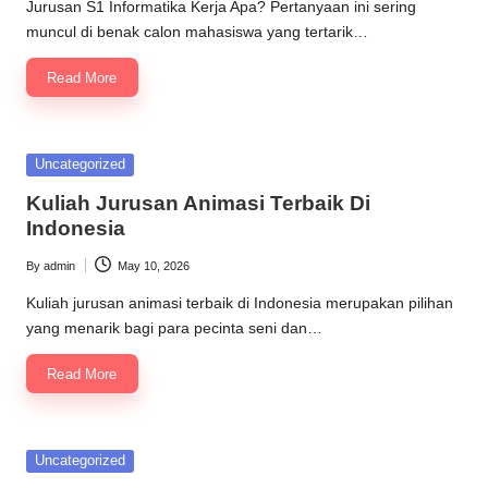
by
Jurusan S1 Informatika Kerja Apa? Pertanyaan ini sering
muncul di benak calon mahasiswa yang tertarik…
Read More
Posted
Uncategorized
in
Kuliah Jurusan Animasi Terbaik Di
Indonesia
By
admin
May 10, 2026
Posted
by
Kuliah jurusan animasi terbaik di Indonesia merupakan pilihan
yang menarik bagi para pecinta seni dan…
Read More
Posted
Uncategorized
in