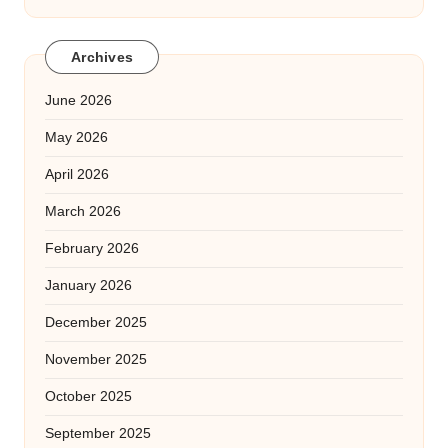
Archives
June 2026
May 2026
April 2026
March 2026
February 2026
January 2026
December 2025
November 2025
October 2025
September 2025