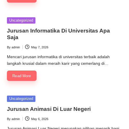
Posted
Uncategorized
in
Jurusan Informatika Di Universitas Apa
Saja
By
admin
May 7, 2026
Posted
by
Mencari jurusan informatika di universitas terbaik adalah
langkah krusial dalam meraih karir yang cemerlang di…
Read More
Posted
Uncategorized
in
Jurusan Animasi Di Luar Negeri
By
admin
May 6, 2026
Posted
by
Jurusan Animasi Luar Negeri merupakan pilihan menarik bagi