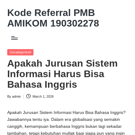
Kode Referral PMB
Skip
to
AMIKOM 190302278
content
Beasiswa
Relasi
Akademik
Posted
Uncategorized
Potongan
in
Apakah Jurusan Sistem
UKT
10%
Informasi Harus Bisa
Bahasa Inggris
By
admin
March 1, 2026
Posted
by
Apakah Jurusan Sistem Informasi Harus Bisa Bahasa Inggris?
Jawabannya tentu iya. Dalam era globalisasi yang semakin
canggih, kemampuan berbahasa Inggris bukan lagi sekadar
tambahan, tetapi kebutuhan mutlak bagi siapa pun yang ingin