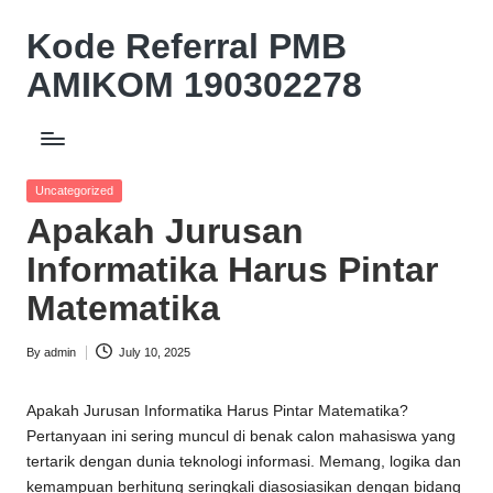
Kode Referral PMB
Skip
to
AMIKOM 190302278
content
Beasiswa
Relasi
Akademik
Posted
Uncategorized
Potongan
in
Apakah Jurusan
UKT
10%
Informatika Harus Pintar
Matematika
By
admin
July 10, 2025
Posted
by
Apakah Jurusan Informatika Harus Pintar Matematika?
Pertanyaan ini sering muncul di benak calon mahasiswa yang
tertarik dengan dunia teknologi informasi. Memang, logika dan
kemampuan berhitung seringkali diasosiasikan dengan bidang