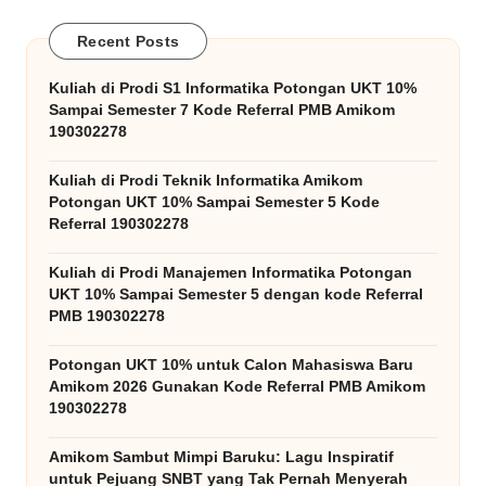
Recent Posts
Kuliah di Prodi S1 Informatika Potongan UKT 10%
Sampai Semester 7 Kode Referral PMB Amikom
190302278
Kuliah di Prodi Teknik Informatika Amikom
Potongan UKT 10% Sampai Semester 5 Kode
Referral 190302278
Kuliah di Prodi Manajemen Informatika Potongan
UKT 10% Sampai Semester 5 dengan kode Referral
PMB 190302278
Potongan UKT 10% untuk Calon Mahasiswa Baru
Amikom 2026 Gunakan Kode Referral PMB Amikom
190302278
Amikom Sambut Mimpi Baruku: Lagu Inspiratif
untuk Pejuang SNBT yang Tak Pernah Menyerah