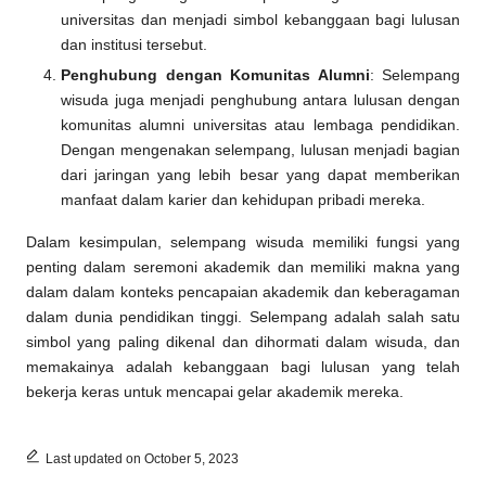
universitas dan menjadi simbol kebanggaan bagi lulusan
dan institusi tersebut.
Penghubung dengan Komunitas Alumni
: Selempang
wisuda juga menjadi penghubung antara lulusan dengan
komunitas alumni universitas atau lembaga pendidikan.
Dengan mengenakan selempang, lulusan menjadi bagian
dari jaringan yang lebih besar yang dapat memberikan
manfaat dalam karier dan kehidupan pribadi mereka.
Dalam kesimpulan, selempang wisuda memiliki fungsi yang
penting dalam seremoni akademik dan memiliki makna yang
dalam dalam konteks pencapaian akademik dan keberagaman
dalam dunia pendidikan tinggi. Selempang adalah salah satu
simbol yang paling dikenal dan dihormati dalam wisuda, dan
memakainya adalah kebanggaan bagi lulusan yang telah
bekerja keras untuk mencapai gelar akademik mereka.
Last updated on October 5, 2023